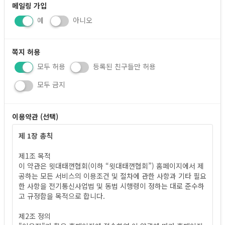
메일링 가입
예
아니오
쪽지 허용
모두 허용
등록된 친구들만 허용
모두 금지
이용약관 (선택)
제 1장 총칙
제1조 목적
택견, Taekkyeon
택견, Taekkyeon
이 약관은 윗대태껸
협회(이하 “윗대태껸
협회”) 홈페이지에서 제
공하는 모든 서비스의 이용조건 및 절차에 관한 사항과 기타 필요
한 사항을 전기통신사업법 및 동법 시행령이 정하는 대로 준수하
고 규정함을 목적으로 합니다.
제2조 정의