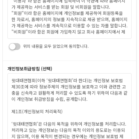
"이용자"라 함은 홈페이지에 접속하여 이 약관에 따라 홈페이지
가 제공하는 서비스를 받는 회원 및 비회원을 말합니다.
"회원"이라 함은 홈페이지에 개인정보를 제공하여 회원등록을
한 자로서, 홈페이지의 정보를 지속적으로 제공 받으며, 홈페이지
가 제공하는 서비스를 계속적으로 이용할 수 있는 자를 말합니다.
"비회원"이라 함은 회원에 가입하지 않고 회사 홈페이지에서 제
공하는 서비스를 이용하는 자를 말합니다.
위의 내용을 모두 읽었으며 동의합니다.
제3조 약관의 효력과 변경
택견, Taekkyeon
이 약관은 “윗대태껸
협회” 홈페이지의 초기 서비스 화면에 이용
자에게 공지사항을 통해 공시함으로써 효력이 발생합니다.
개인정보취급방침 (선택)
택견, Taekkyeon
"윗대태껸
협회"은 사정 변경의 경우와 영업상 중요 사유가 있을
때 약관의 규제 등에 관한 법률 등 관련법을 위반하지 않는 범위
택견, Taekkyeon
택견, Taekkyeon
윗대태껸
협회(이하 ‘윗대태껸
협회’라 한다)는 개인정보 보호법
에서 이 약관을 변경할 수 있으며, 이 경우에는 적용일자 및 개정
제30조에 따라 정보주체의 개인정보를 보호하고 이와 관련한 고
사유, 변경되는 내용을 명시하여 현행 약관과 함께 초기 서비스
충을 신속하고 원활하게 처리할 수 있도록 하기 위하여 다음과 같
화면에 그 적용일자 7일전부터 적용일자 전일까지 공지합니다.
이 개인정보 취급방침을 수립, 공개합니다.
제2항에 의거, 변경된 약관은 제1항과 같은 방법으로 효력이 발
생합니다.
제1조(개인정보의 처리목적)
제4조 약관 외 준칙
택견, Taekkyeon
‘윗대태껸
협회’은 다음의 목적을 위하여 개인정보를 처리합니다.
이 약관에 명시되지 않은 사항이 관계 법령에 규정되어 있을 경우
처리하고 있는 개인정보는 다음의 목적 이외의 용도로는 이용되
에는 그 규정에 따릅니다.
지 않으며, 이용 목적이 변경되는 경우에는 개인정보 보호법 제