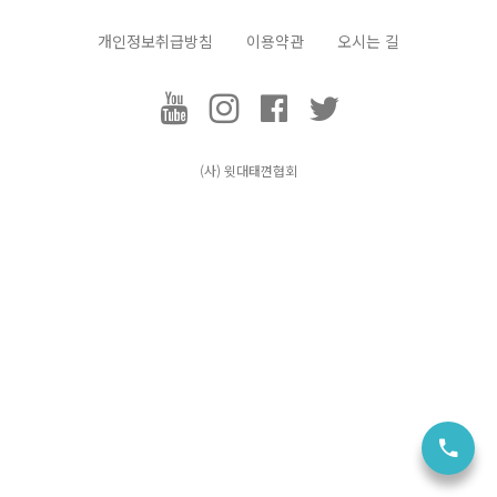
개인정보취급방침
이용약관
오시는 길
택견, Taekkyeon
(사) 윗대태껸
협회