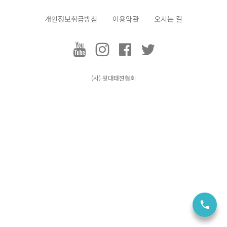
개인정보취급방침
이용약관
오시는 길
택견, Taekkyeon
(사) 윗대태껸
협회