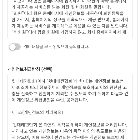
"이용자"라 함은 홈페이지에 접속하여 이 약관에 따라 홈페이지
가 제공하는 서비스를 받는 회원 및 비회원을 말합니다.
"회원"이라 함은 홈페이지에 개인정보를 제공하여 회원등록을
한 자로서, 홈페이지의 정보를 지속적으로 제공 받으며, 홈페이지
가 제공하는 서비스를 계속적으로 이용할 수 있는 자를 말합니다.
"비회원"이라 함은 회원에 가입하지 않고 회사 홈페이지에서 제
공하는 서비스를 이용하는 자를 말합니다.
위의 내용을 모두 읽었으며 동의합니다.
제3조 약관의 효력과 변경
택견, Taekkyeon
이 약관은 “윗대태껸
협회” 홈페이지의 초기 서비스 화면에 이용
자에게 공지사항을 통해 공시함으로써 효력이 발생합니다.
개인정보취급방침 (선택)
택견, Taekkyeon
"윗대태껸
협회"은 사정 변경의 경우와 영업상 중요 사유가 있을
때 약관의 규제 등에 관한 법률 등 관련법을 위반하지 않는 범위
택견, Taekkyeon
택견, Taekkyeon
윗대태껸
협회(이하 ‘윗대태껸
협회’라 한다)는 개인정보 보호법
에서 이 약관을 변경할 수 있으며, 이 경우에는 적용일자 및 개정
제30조에 따라 정보주체의 개인정보를 보호하고 이와 관련한 고
사유, 변경되는 내용을 명시하여 현행 약관과 함께 초기 서비스
충을 신속하고 원활하게 처리할 수 있도록 하기 위하여 다음과 같
화면에 그 적용일자 7일전부터 적용일자 전일까지 공지합니다.
이 개인정보 취급방침을 수립, 공개합니다.
제2항에 의거, 변경된 약관은 제1항과 같은 방법으로 효력이 발
생합니다.
제1조(개인정보의 처리목적)
제4조 약관 외 준칙
택견, Taekkyeon
‘윗대태껸
협회’은 다음의 목적을 위하여 개인정보를 처리합니다.
이 약관에 명시되지 않은 사항이 관계 법령에 규정되어 있을 경우
처리하고 있는 개인정보는 다음의 목적 이외의 용도로는 이용되
에는 그 규정에 따릅니다.
지 않으며, 이용 목적이 변경되는 경우에는 개인정보 보호법 제