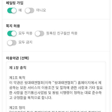
메일링 가입
예
아니오
쪽지 허용
모두 허용
등록된 친구들만 허용
모두 금지
이용약관 (선택)
제 1장 총칙
제1조 목적
택견, Taekkyeon
택견, Taekkyeon
이 약관은 윗대태껸
협회(이하 “윗대태껸
협회”) 홈페이지에서 제
공하는 모든 서비스의 이용조건 및 절차에 관한 사항과 기타 필요
한 사항을 전기통신사업법 및 동법 시행령이 정하는 대로 준수하
고 규정함을 목적으로 합니다.
제2조 정의