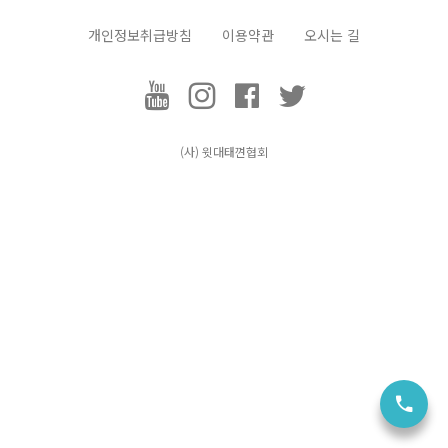
개인정보취급방침
이용약관
오시는 길
택견, Taekkyeon
(사) 윗대태껸
협회