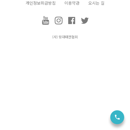
개인정보취급방침
이용약관
오시는 길
택견, Taekkyeon
(사) 윗대태껸
협회