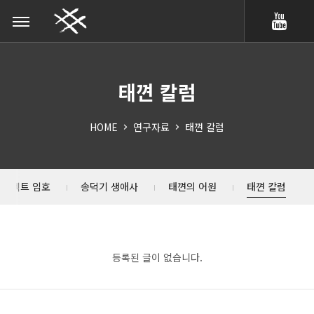
택견, TAEKKYEO
태껸
칼럼
HOME
연구자료
태껸 칼럼
프로젝트 임호
송덕기 생애사
태껸의 어원
태껸 칼럼
등록된 글이 없습니다.