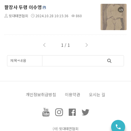
팔장사 두령 이수영
+9
윗대태껸협회
2024.10.28 10:15:36
860
1 / 1
개인정보취급방침
이용약관
오시는 길
택견, Taekkyeon
(사) 윗대태껸
협회