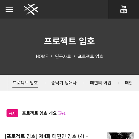
프로젝트 임호
HOME
연구자료
프로젝트 임호
프로젝트 임호
송덕기 생애사
태껸의 어원
태껸 칼
프로젝트 임호 개요
공지
+1
[프로젝트 임호] 제4화 태껸인 임호 (4) –
+12