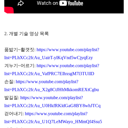
2. 개별 기술 영상 목록
품밟기~활갯짓:
https://www.youtube.com/playlist?
list=PLhXCc2fcAu_UairT-ylKqVnd5wCjyqEzy
겨누기~어르기:
https://www.youtube.com/playlist?
list=PLhXCc2fcAu_VafPRC7EIhxsgM7l3TUlID
손질:
https://www.youtube.com/playlist?
list=PLhXCc2fcAu_X2g8CtJHhMkkomREXtCgbu
발길질:
https://www.youtube.com/playlist?
list=PLhXCc2fcAu_U0HkfRKldGaG8BY8whJTCq
걷어내기:
https://www.youtube.com/playlist?
list=PLhXCc2fcAu_U1Q7LeMWayo_HMmQf4Ssu5