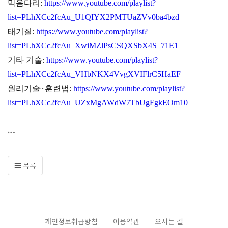
막음다리:
https://www.youtube.com/playlist?
list=PLhXCc2fcAu_U1QIYX2PMTUaZVv0ba4bzd
태기질:
https://www.youtube.com/playlist?
list=PLhXCc2fcAu_XwiMZlPsCSQXSbX4S_71E1
기타 기술:
https://www.youtube.com/playlist?
list=PLhXCc2fcAu_VHbNKX4VvgXVIFlrC5HaEF
원리기술~훈련법:
https://www.youtube.com/playlist?
list=PLhXCc2fcAu_UZxMgAWdW7TbUgFgkEOm10
목록
개인정보취급방침
이용약관
오시는 길