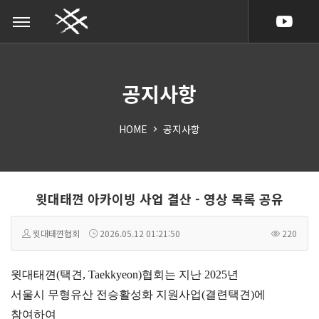
공지사항
HOME
공지사항
윗대태껸 아카이빙 사업 결산 - 영상 목록 공유
윗대태껸협회
2026.05.12 01:21:50
220
윗대태껸(택견, Taekkyeon)협회는 지난 2025년
서울시 무형유산 전승활성화 지원사업(결련택견)에
참여하여