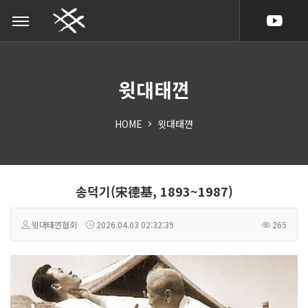
택견, TAEKK
윗대태껸
HOME
윗대태껸
송덕기(宋德基, 1893~1987)
윗대태껸협회
2026.04.03 02:32:39
265