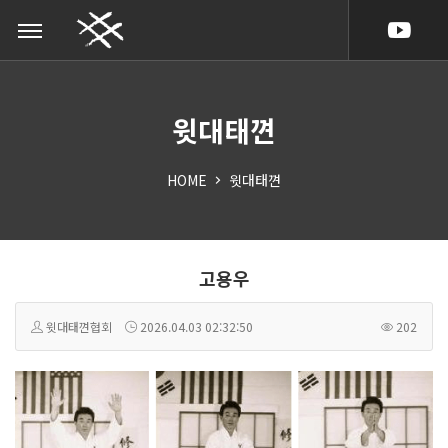
택견, TAEKK
윗대태껸
HOME
윗대태껸
고용우
윗대태껸협회
2026.04.03 02:32:50
202